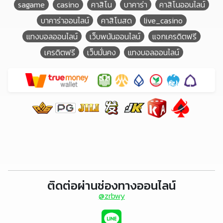
sagame
casino
คาสิโน
บาคาร่า
คาสิโนออนไลน์
บาคาร่าออนไลน์
คาสิโนสด
live_casino
แทงบอลออนไลน์
เว็บพนันออนไลน์
แจกเครดิตฟรี
เครดิตฟรี
เว็บมั่นคง
แทงบอลออนไลน์
×
รับการแจ้งเตือนโปรโมชั่นพิเศษ!
ท่านจะได้รับข่าวสารและ โปรโมชั่นพิเศษ หรือ
ของรางวัลอื่นๆ
รับข่าวสาร
ไม่รับข่าวสาร
ติดต่อผ่านช่องทางออนไลน์
@zrbwy