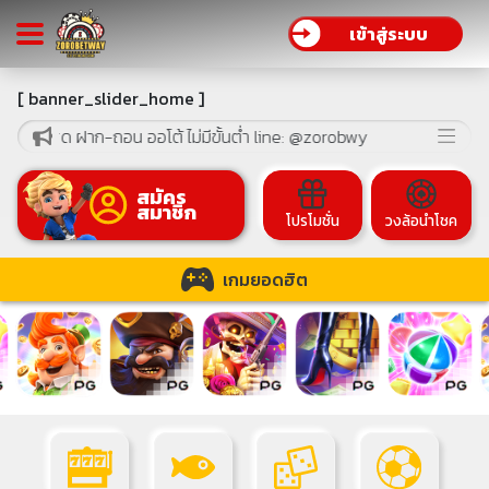
เข้าสู่ระบบ
[ banner_slider_home ]
ีที่สุด ฝาก-ถอน ออโต้ ไม่มีขั้นต่ำ line: @zorobwy
สมัคร
สมาชิก
โปรโมชั่น
วงล้อนำโชค
เกมยอดฮิต