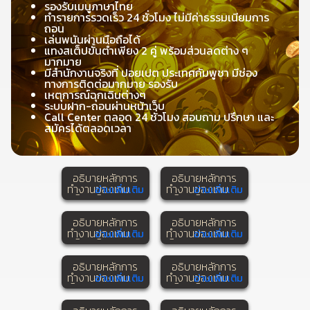
รองรับเมนูภาษาไทย
ทำรายการรวดเร็ว 24 ชั่วโมง ไม่มีค่าธรรมเนียมการ
ถอน
เล่นพนันผ่านมือถือได้
แทงสเต็ปขั้นต่ำเพียง 2 คู่ พร้อมส่วนลดต่าง ๆ
มากมาย
มีสำนักงานจริงที่ ปอยเปต ประเทศกัมพูชา มีช่อง
ทางการติดต่อมากมาย รองรับ
เหตุการณ์ฉุกเฉินต่างๆ
ระบบฝาก-ถอนผ่านหน้าเว็บ
Call Center ตลอด 24 ชั่วโมง สอบถาม ปรึกษา และ
สมัครได้ตลอดเวลา
อธิบายหลักการ
อธิบายหลักการ
ทำงานของเกม
ทำงานของเกม
อ่านเพิ่มเติม
อ่านเพิ่มเติม
สล็อตเว็บตรงแท้
สล็อตเว็บตรงแท้
แตกง่าย
แตกดี
อธิบายหลักการ
อธิบายหลักการ
ทำงานของเกม
ทำงานของเกม
อ่านเพิ่มเติม
อ่านเพิ่มเติม
สล็อตเว็บตรงใหม่
เว็บตรงใหม่แท้
แท้แตกดี
แตกดี
อธิบายหลักการ
อธิบายหลักการ
ทำงานของเกม
ทำงานของเกม
อ่านเพิ่มเติม
อ่านเพิ่มเติม
เว็บตรงใหม่แท้
สล็อตเว็บตรงใหม่
แท้